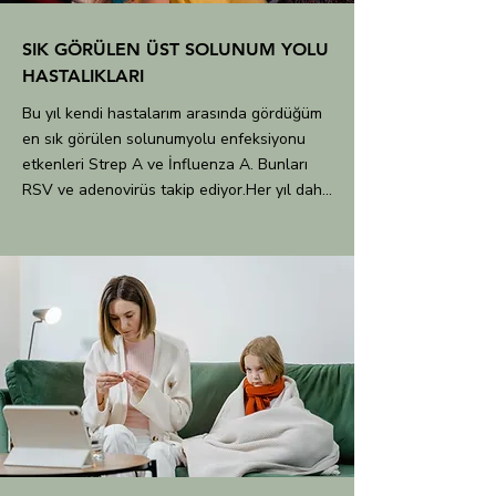
SIK GÖRÜLEN ÜST SOLUNUM YOLU
HASTALIKLARI
Bu yıl kendi hastalarım arasında gördüğüm 
en sık görülen solunumyolu enfeksiyonu 
etkenleri Strep A ve İnfluenza A. Bunları 
RSV ve adenovirüs takip ediyor.Her yıl daha 
çok anaokulu gurubu çocuklarda 
solunumyolu enfeksiyonu görülürken bu yıl 
diğer yaş guruplarında da farkedilir bir artış 
sözkonusu. 

Çocukların sıklıkla hasta olmalarının sebebi, 
bu bakteri ve virüslerin hepsinin aynı 
zamanda yaygın olması. Daha net olursak 
çocuklarımız biri biterken diğerini kapıyor ve 
tekrar tekrar hasta olurken sanki hiç 