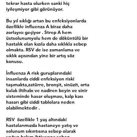
tekrar hasta olurken sanki hiç
iyileşmiyor gibi görünüyor.
Bu yıl sıklığı artan bu enfeksiyonlarda
özellikle influenza A biraz daha
zorlayıcı geçiyor . Strep A hem
üstsolunumyolu hem de döküntülü bir
hastalık olan kızıla daha sıklıkla sebep
olmakta. RSV de ise zamanlama ve
sıklık açısından yine bir artış söz
konusu.
İnfluenza A risk guruplarındaki
insanlarda ciddi enfeksiyon riski
taşımakta,zatürre, bronşit, sinüzit, orta
kulak iltihabı ve nadiren beyin ve sinir
sisteminde hasar oluşması, kalp kası
hasarı gibi ciddi tablolara neden
olabilmektedir .
RSV özellikle 1 yaş altındaki
hastalarımızda hastaneye yatış ve
solunum sıkıntısına sebep olarak
yoğun bakım ihtiyacına sebep