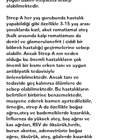
olabilmektedir.
Strep A her yaş gurubunda hastalık
yapabildiği gibi özellikle 3-15 yaş arası
çocuklarda kızıl, akut romatizmal ateş
(halk arasında kalp romatizması da
denir) ve glomerulonefrit ( ciddi bir
böbrek hastalığı) geçirmelerine sebep
olabilir. Ancak Strep A nın neden
olduğu bu önemli hastalıkların çok
önemli bir kısmı erken tanı ve uygun
antibiyotik tedavisiyle
önlenebilmektedir. Ancak tanı ve
tedavide geç kalınırsa ölümlere de
sebep olabilmektedir. Bu hastalıkların
belirtileri birbirine benzemektedir,
muayene ederek kısmen ayırtedilebilir,
örneğin, strep A da özellikle boğaz
ağrısı,ateş ve bademciklerde kızarıklık,
İnfluenza da yüksek ateş, baş ağrısı ve
kas ağrıları, RSV de öksürük,hırıltı,
burun akıntısı, adenovirüste boğaz
ağrısı, öksürük, ateş, gözlerde kızarıklık