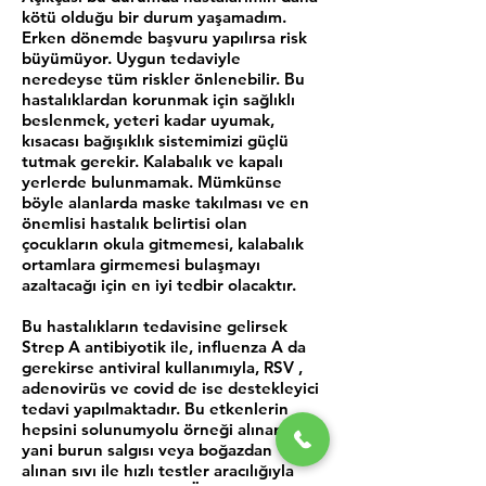
kötü olduğu bir durum yaşamadım.
Erken dönemde başvuru yapılırsa risk
büyümüyor. Uygun tedaviyle
neredeyse tüm riskler önlenebilir. Bu
hastalıklardan korunmak için sağlıklı
beslenmek, yeteri kadar uyumak,
kısacası bağışıklık sistemimizi güçlü
tutmak gerekir. Kalabalık ve kapalı
yerlerde bulunmamak. Mümkünse
böyle alanlarda maske takılması ve en
önemlisi hastalık belirtisi olan
çocukların okula gitmemesi, kalabalık
ortamlara girmemesi bulaşmayı
azaltacağı için en iyi tedbir olacaktır.
Bu hastalıkların tedavisine gelirsek
Strep A antibiyotik ile, influenza A da
gerekirse antiviral kullanımıyla, RSV ,
adenovirüs ve covid de ise destekleyici
tedavi yapılmaktadır. Bu etkenlerin
hepsini solunumyolu örneği alınarak
yani burun salgısı veya boğazdan
alınan sıvı ile hızlı testler aracılığıyla